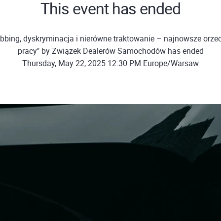
This event has ended
bbing, dyskryminacja i nierówne traktowanie – najnowsze orze
pracy" by Związek Dealerów Samochodów has ended
Thursday, May 22, 2025 12:30 PM Europe/Warsaw