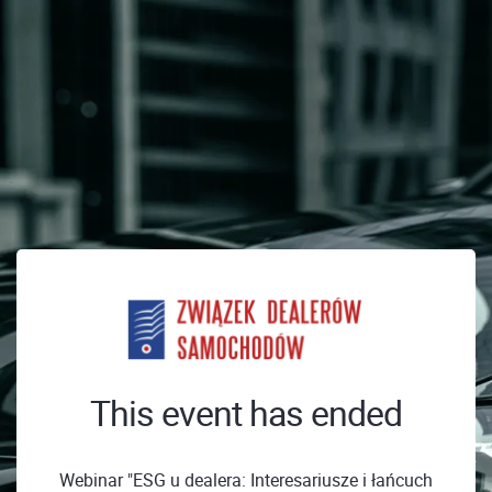
This event has ended
Webinar "ESG u dealera: Interesariusze i łańcuch